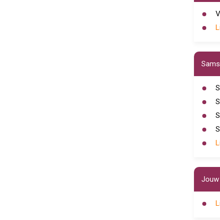
V
L
Samsu
S
S
S
S
L
Jouw 
L