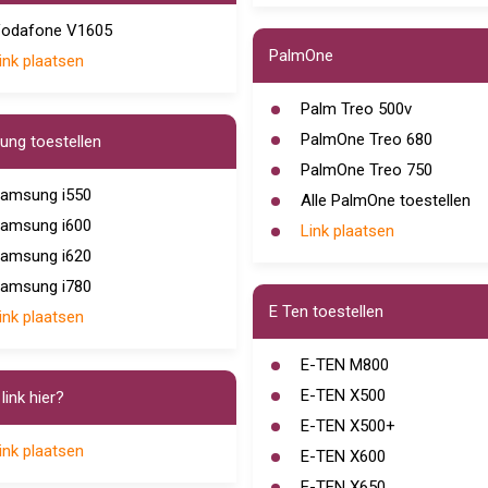
odafone V1605
PalmOne
ink plaatsen
Palm Treo 500v
PalmOne Treo 680
ng toestellen
PalmOne Treo 750
amsung i550
Alle PalmOne toestellen
amsung i600
Link plaatsen
amsung i620
amsung i780
E Ten toestellen
ink plaatsen
E-TEN M800
E-TEN X500
link hier?
E-TEN X500+
ink plaatsen
E-TEN X600
E-TEN X650