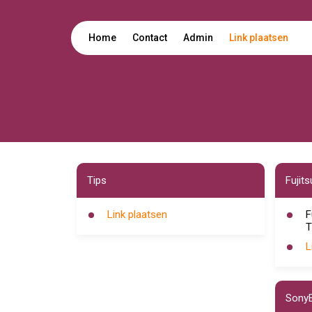
Home
Contact
Admin
Link plaatsen
Tips
Fujit
Link plaatsen
F
T
L
SonyE