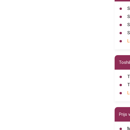
S
S
S
S
L
Toshi
T
T
L
Prijs 
M