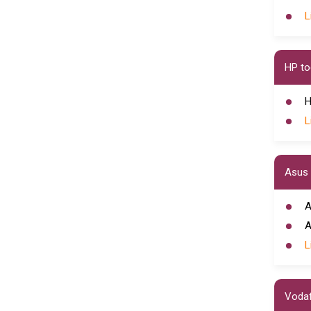
L
HP to
H
L
Asus 
A
A
L
Vodaf