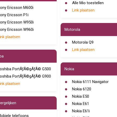
Alle Mio toestellen
ony Ericsson M600i
Link plaatsen
ony Ericsson P1i
ony Ericsson W950i
ony Ericsson W960i
Motorola
ink plaatsen
Motorola Q9
Link plaatsen
ba
oshiba PortÃƒÂ©gÃƒÂ© G500
Nokia
oshiba PortÃƒÂ©gÃƒÂ© G900
Nokia 6111 Navigator
ink plaatsen
Nokia 6120
Nokia E50
vergelijken
Nokia E61
Nokia E61i
obiele telefoons